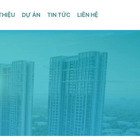
THIỆU
DỰ ÁN
TIN TỨC
LIÊN HỆ