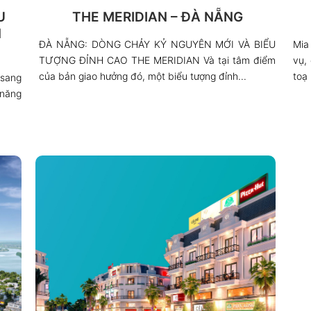
U
THE MERIDIAN – ĐÀ NẴNG
N
ĐÀ NẴNG: DÒNG CHẢY KỶ NGUYÊN MỚI VÀ BIỂU
Mia 
TƯỢNG ĐỈNH CAO THE MERIDIAN Và tại tâm điểm
vụ,
của bản giao hưởng đó, một biểu tượng đỉnh...
toạ 
 sang
 năng